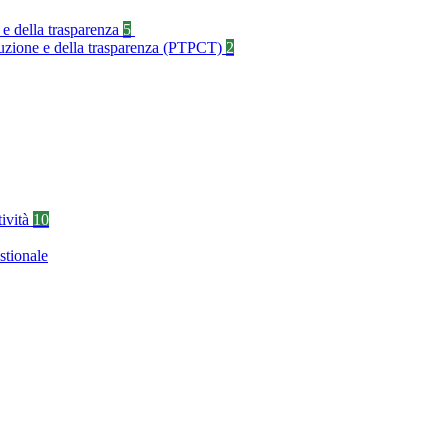
 e della trasparenza
5
rruzione e della trasparenza (PTPCT)
2
tività
10
stionale