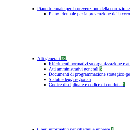
Piano triennale per la prevenzione della corruzione
Piano triennale per la prevenzione della co
Atti generali
38
Riferimenti normativi su organizzazione e at
Atti amministrativi generali
6
Documenti di programmazione strategico-ge
Statuti e leggi regionali
Codice disciplinare e codice di condotta
1
Oneri informativi per cittadini e imprese
1