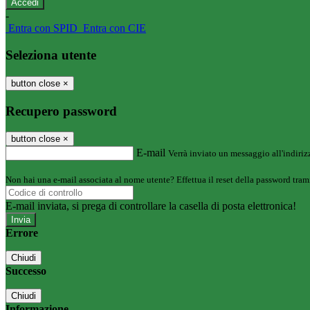
-
Entra con SPID
Entra con CIE
Seleziona utente
button close
×
Recupero password
button close
×
E-mail
Verrà inviato un messaggio all'indirizz
Non hai una e-mail associata al nome utente? Effettua il reset della password tram
E-mail inviata, si prega di controllare la casella di posta elettronica!
Errore
Chiudi
Successo
Chiudi
Informazione