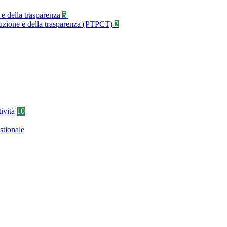
 e della trasparenza
5
rruzione e della trasparenza (PTPCT)
2
tività
10
stionale