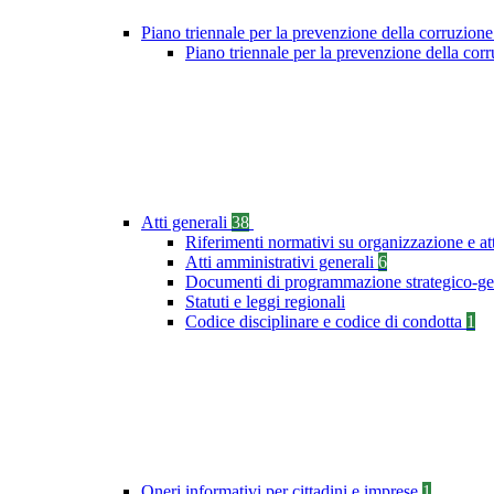
Piano triennale per la prevenzione della corruzione
Piano triennale per la prevenzione della co
Atti generali
38
Riferimenti normativi su organizzazione e at
Atti amministrativi generali
6
Documenti di programmazione strategico-ge
Statuti e leggi regionali
Codice disciplinare e codice di condotta
1
Oneri informativi per cittadini e imprese
1