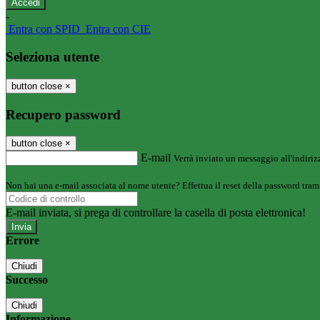
-
Entra con SPID
Entra con CIE
Seleziona utente
button close
×
Recupero password
button close
×
E-mail
Verrà inviato un messaggio all'indirizz
Non hai una e-mail associata al nome utente? Effettua il reset della password tram
E-mail inviata, si prega di controllare la casella di posta elettronica!
Errore
Chiudi
Successo
Chiudi
Informazione