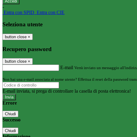
-
Entra con SPID
Entra con CIE
Seleziona utente
button close
×
Recupero password
button close
×
E-mail
Verrà inviato un messaggio all'indirizz
Non hai una e-mail associata al nome utente? Effettua il reset della password tram
E-mail inviata, si prega di controllare la casella di posta elettronica!
Errore
Chiudi
Successo
Chiudi
Informazione