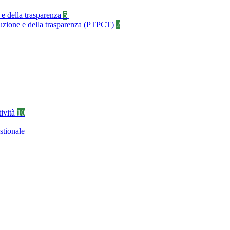
 e della trasparenza
5
rruzione e della trasparenza (PTPCT)
2
tività
10
stionale