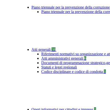
Piano triennale per la prevenzione della corruzione
Piano triennale per la prevenzione della co
Atti generali
38
Riferimenti normativi su organizzazione e at
Atti amministrativi generali
6
Documenti di programmazione strategico-ge
Statuti e leggi regionali
Codice disciplinare e codice di condotta
1
Oneri informativi per cittadini e imprese
1