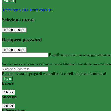
-
Entra con SPID
Entra con CIE
Seleziona utente
button close
×
Recupero password
button close
×
E-mail
Verrà inviato un messaggio all'indirizz
Non hai una e-mail associata al nome utente? Effettua il reset della password tram
E-mail inviata, si prega di controllare la casella di posta elettronica!
Errore
Chiudi
Successo
Chiudi
Informazione