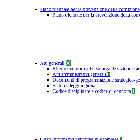
Piano triennale per la prevenzione della corruzione
Piano triennale per la prevenzione della co
Atti generali
38
Riferimenti normativi su organizzazione e at
Atti amministrativi generali
6
Documenti di programmazione strategico-ge
Statuti e leggi regionali
Codice disciplinare e codice di condotta
1
Oneri informativi per cittadini e imprese
1