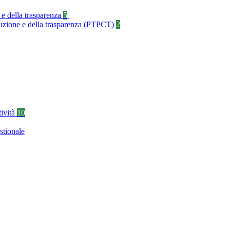
 e della trasparenza
5
rruzione e della trasparenza (PTPCT)
2
tività
10
stionale