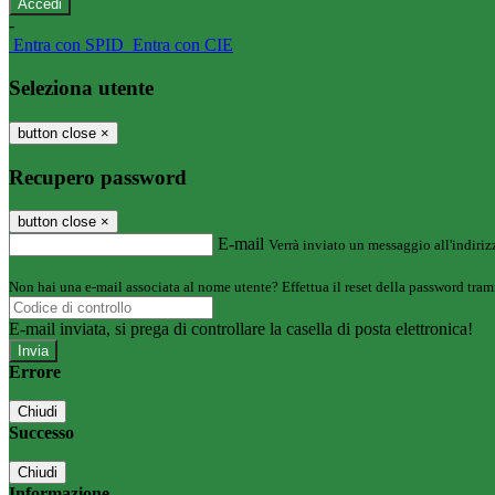
-
Entra con SPID
Entra con CIE
Seleziona utente
button close
×
Recupero password
button close
×
E-mail
Verrà inviato un messaggio all'indirizz
Non hai una e-mail associata al nome utente? Effettua il reset della password tram
E-mail inviata, si prega di controllare la casella di posta elettronica!
Errore
Chiudi
Successo
Chiudi
Informazione