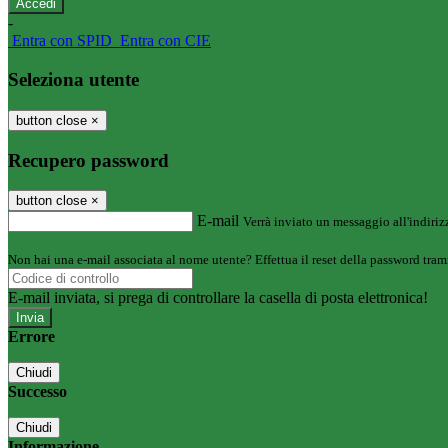
-
Entra con SPID
Entra con CIE
Seleziona utente
button close
×
Recupero password
button close
×
E-mail
Verrà inviato un messaggio all'indirizz
Non hai una e-mail associata al nome utente? Effettua il reset della password tram
E-mail inviata, si prega di controllare la casella di posta elettronica!
Errore
Chiudi
Successo
Chiudi
Informazione