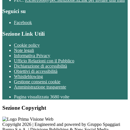
PEC:
rcic861008@pec.istruzione.it
Link per inviare una mail
Seguici su
Facebook
Sezione Link Utili
Cookie policy
Note legali
Informativa Privacy
Ufficio Relazioni con il Pubblico
Dichiarazione di accessibilità
Obiettivi di accessibilità
Whistleblowing
Gestione consensi cookie
Amministrazione trasparente
Pagina visualizzata
3680
volte
Sezione Copyright
Copyright 2026 | Engineered and powered by Gruppo Spaggiari
Parma S.p.A. | Divisione Publishing & New Social Media