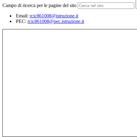
Campo di ricerca per le pagine del sito
Email:
rcic861008@istruzione.it
PEC:
rcic861008@pec.istruzione.it