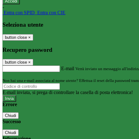
-
Entra con SPID
Entra con CIE
Seleziona utente
button close
×
Recupero password
button close
×
E-mail
Verrà inviato un messaggio all'indirizz
Non hai una e-mail associata al nome utente? Effettua il reset della password tram
E-mail inviata, si prega di controllare la casella di posta elettronica!
Errore
Chiudi
Successo
Chiudi
Informazione