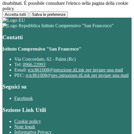
disabilitati. È possibile consultare l'elenco nella pagina della cookie
policy.
Accetta tutti
Salva le preferenze
Istituto Comprensivo "San Francesco"
Contatti
Istituto Comprensivo "San Francesco"
Via Concordato, 62 - Palmi (Rc)
Tel:
0966.22993
Email:
rcic861008@istruzione.it
Link per inviare una mail
PEC:
rcic861008@pec.istruzione.it
Link per inviare una mail
Seguici su
Facebook
Sezione Link Utili
Cookie policy
Note legali
Informativa Privacy