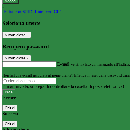
-
Entra con SPID
Entra con CIE
Seleziona utente
button close
×
Recupero password
button close
×
E-mail
Verrà inviato un messaggio all'indirizz
Non hai una e-mail associata al nome utente? Effettua il reset della password tram
E-mail inviata, si prega di controllare la casella di posta elettronica!
Errore
Chiudi
Successo
Chiudi
Informazione