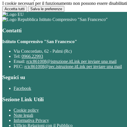
I cookie necessari per il funzionamento non possono essere disabilitati.
Accetta tutti
Salva le preferenze
Istituto Comprensivo "San Francesco"
Contatti
Istituto Comprensivo "San Francesco"
Via Concordato, 62 - Palmi (Rc)
Tel:
0966.22993
Email:
rcic861008@istruzione.it
Link per inviare una mail
PEC:
rcic861008@pec.istruzione.it
Link per inviare una mail
Seguici su
Facebook
Sezione Link Utili
Cookie policy
Note legali
Informativa Privacy
Ufficio Relazioni con il Pubblico