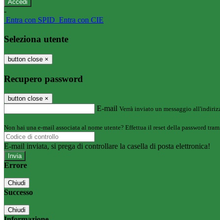
-
Entra con SPID
Entra con CIE
Seleziona utente
button close
×
Recupero password
button close
×
E-mail
Verrà inviato un messaggio all'indirizz
Non hai una e-mail associata al nome utente? Effettua il reset della password tram
E-mail inviata, si prega di controllare la casella di posta elettronica!
Errore
Chiudi
Successo
Chiudi
Informazione