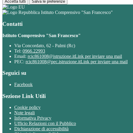
Accetta tutti
Salva le preferenze
Istituto Comprensivo "San Francesco"
Contatti
Istituto Comprensivo "San Francesco"
Via Concordato, 62 - Palmi (Rc)
Tel:
0966.22993
Email:
rcic861008@istruzione.it
Link per inviare una mail
PEC:
rcic861008@pec.istruzione.it
Link per inviare una mail
Seguici su
Facebook
Sezione Link Utili
Cookie policy
Note legali
Informativa Privacy
Ufficio Relazioni con il Pubblico
Dichiarazione di accessibilità