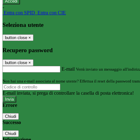
-
Entra con SPID
Entra con CIE
Seleziona utente
button close
×
Recupero password
button close
×
E-mail
Verrà inviato un messaggio all'indirizz
Non hai una e-mail associata al nome utente? Effettua il reset della password tram
E-mail inviata, si prega di controllare la casella di posta elettronica!
Errore
Chiudi
Successo
Chiudi
Informazione