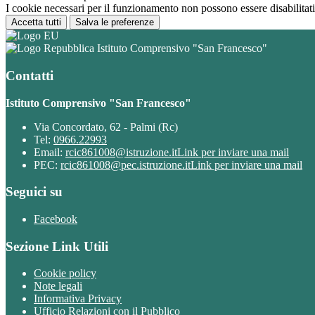
I cookie necessari per il funzionamento non possono essere disabilitati.
Accetta tutti
Salva le preferenze
Istituto Comprensivo "San Francesco"
Contatti
Istituto Comprensivo "San Francesco"
Via Concordato, 62 - Palmi (Rc)
Tel:
0966.22993
Email:
rcic861008@istruzione.it
Link per inviare una mail
PEC:
rcic861008@pec.istruzione.it
Link per inviare una mail
Seguici su
Facebook
Sezione Link Utili
Cookie policy
Note legali
Informativa Privacy
Ufficio Relazioni con il Pubblico