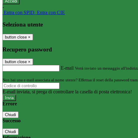
-
Entra con SPID
Entra con CIE
Seleziona utente
button close
×
Recupero password
button close
×
E-mail
Verrà inviato un messaggio all'indirizz
Non hai una e-mail associata al nome utente? Effettua il reset della password tram
E-mail inviata, si prega di controllare la casella di posta elettronica!
Errore
Chiudi
Successo
Chiudi
Informazione