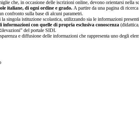
glie che, in occasione delle iscrizioni online, devono orientarsi nella sce
uole italiane, di ogni ordine e grado.
A partire da una pagina di ricerca e
un confronto sulla base di alcuni parametri.
 la singola istituzione scolastica, utilizzando sia le informazioni present
li informazioni con quelle di propria esclusiva conoscenza
(didattica,
Rilevazioni” del portale SIDI.
asparenza e diffusione delle informazioni che rappresenta uno degli eleme
to