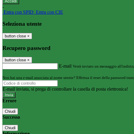
-
Entra con SPID
Entra con CIE
Seleziona utente
button close
×
Recupero password
button close
×
E-mail
Verrà inviato un messaggio all'indirizz
Non hai una e-mail associata al nome utente? Effettua il reset della password tram
E-mail inviata, si prega di controllare la casella di posta elettronica!
Errore
Chiudi
Successo
Chiudi
Informazione