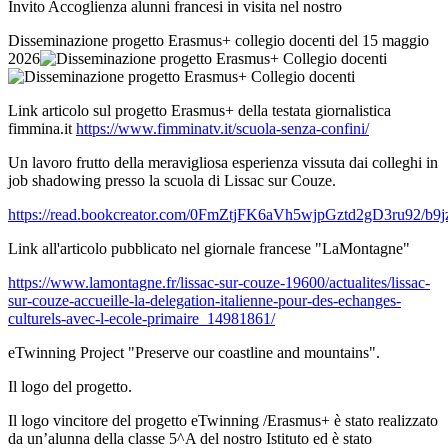
Invito Accoglienza alunni francesi in visita nel nostro
Disseminazione progetto Erasmus+ collegio docenti del 15 maggio
2026
Link articolo sul progetto Erasmus+ della testata giornalistica
fimmina.it
https://www.fimminatv.it/scuola-senza-confini/
Un lavoro frutto della meravigliosa esperienza vissuta dai colleghi in
job shadowing presso la scuola di Lissac sur Couze.
https://read.bookcreator.com/0FmZtjFK6aVh5wjpGztd2gD3ru92
Link all'articolo pubblicato nel giornale francese "LaMontagne"
https://www.lamontagne.fr/lissac-sur-couze-19600/actualites/lissac-
sur-couze-accueille-la-delegation-italienne-pour-des-echanges-
culturels-avec-l-ecole-primaire_14981861/
eTwinning Project "Preserve our coastline and mountains".
Il logo del progetto.
Il logo vincitore del progetto eTwinning /Erasmus+ è stato realizzato
da un’alunna della classe 5^A del nostro Istituto ed è stato