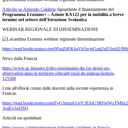
Articolo su Approdo Calabria
riguardante il finanziamento del
Programma Erasmus+ – Azione KA122 per la mobilità a breve
termine nel settore dell’Istruzione Scolastica
WEBINAR REGIONALE DI DISSEMINAZIONE
https://read.bookcreator.com/0FmZtjFK6aVh5wjpGztd2gD3ru92
News dalla Francia
https://www.ac-limoges.fr/des-enseignants-du-1er-degre-en-
observation-dans-le-territoire-educatif-rural-du-plateau-bortois-
125500
Link all'eBook creato dalle docenti sulla recente esperienza in
Francia.
https://read.bookcreator.com/FvGSmxaUcnY3EfqU3RFgrWzTM9z2
3vaEv1nI3SQ
Articoli sui quotidiani
https://www.calabriareportage.it/docenti-calabresi-in-francia-