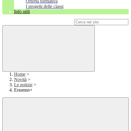
Offerta formativa
I progetti delle classi
Info utili
Campo di ricerca per le pagine del sito
Home
>
Novità
>
Le notizie
>
Erasmus+