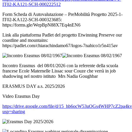
IT02-KA121-SCH-000222512
Form
Scheda di Autovalutazione – PreMobilità Progetto 2025-1-
IT02-KA122-SCH-000323685:
https://forms.gle/WepBpN88X7Eq4nEN6
Link alla piattaforma Padlet del progetto Etwinning Preserve our
coastline and mountains:
https://padlet.com/chiarachindamo67/logos-7nahico1r5n415av
Incontro Erasmus del 08/01/2026 con la referente della scuola
francese Ecole Maternelle Lissac sour Couze che verrà in job
shadowing nel nostro istituto Mrs Nadia Goughbar
ERASMUS DAY a.s. 2025/2026
Video Erasmus Day
https://drive.google.com/file/d/15_hb6ocW53uOGs4WHP7cZ2pa4k
usp=sharing