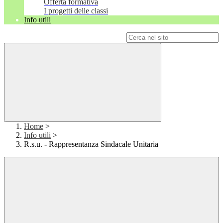
Offerta formativa
I progetti delle classi
Info utili
Campo di ricerca per le pagine del sito
Home
>
Info utili
>
R.s.u. - Rappresentanza Sindacale Unitaria