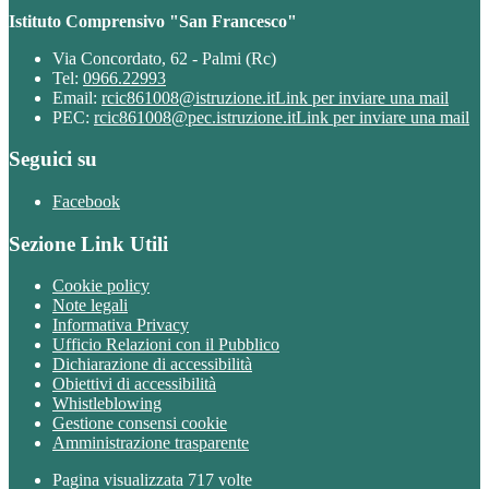
Istituto Comprensivo "San Francesco"
Via Concordato, 62 - Palmi (Rc)
Tel:
0966.22993
Email:
rcic861008@istruzione.it
Link per inviare una mail
PEC:
rcic861008@pec.istruzione.it
Link per inviare una mail
Seguici su
Facebook
Sezione Link Utili
Cookie policy
Note legali
Informativa Privacy
Ufficio Relazioni con il Pubblico
Dichiarazione di accessibilità
Obiettivi di accessibilità
Whistleblowing
Gestione consensi cookie
Amministrazione trasparente
Pagina visualizzata
717
volte