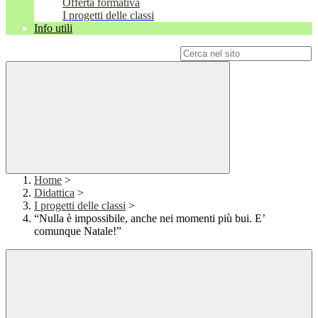
Offerta formativa
I progetti delle classi
Info utili
Campo di ricerca per le pagine del sito
Home
>
Didattica
>
I progetti delle classi
>
“Nulla è impossibile, anche nei momenti più bui. E’
comunque Natale!”