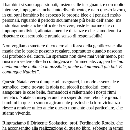
I bambini si sono appassionati, insieme alle insegnanti, e con molto
interesse, impegno e anche tanto divertimento, è nato questo lavoro,
in cui ogni bambino ha espresso le proprie idee e i pensieri molto
personali, riguardo il periodo sicuramente più bello dell’anno, ma
indubbiamente anche difficile da vivere, viste le norme che ci
impongono divieti, allontanamenti e distanze e che siamo tenuti a
rispettare con scrupolo e grande senso di responsabilità.
Non vogliamo smettere di credere alla forza della gentilezza e alla
magia che le parole possono regalare, soprattutto quando nascono
dal profondo del cuore. La speranza non deve mai venir meno, per
riuscire a vedere oltre la contingenza e l’immediatezza, perché “
noi
crediamo che nulla sia impossibile, anche nei momenti più bui. E’
comunque Natale!”.
Questo Natale verrà dunque ad insegnarci, in modo essenziale e
semplice, come trovare la gioia nei piccoli particolari; come
assaporare le cose belle, fermandoci e rallentando i nostri ritmi
frenetici. Natale ci insegna anche a saper donare felicità e gioia. I
bambini in questo sono magicamente preziosi e la loro vicinanza
riesce a rendere unico anche questo momento così particolare, che
stiamo vivendo.
Ringraziamo il Dirigente Scolastico, prof. Ferdinando Rotolo, che
ha acconsentito alla realizzazione di questo libro, sebbene in tempi